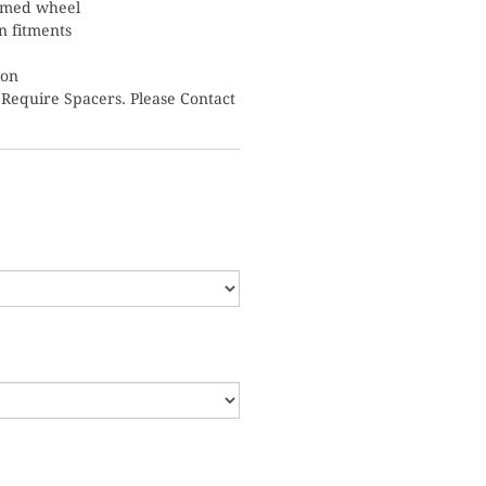
ormed wheel
n fitments
ion
equire Spacers. Please Contact 