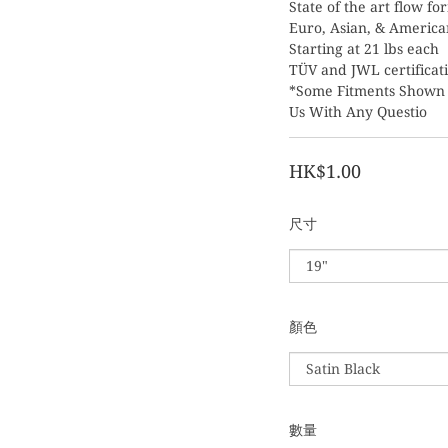
State of the art flow f
Euro, Asian, & America
Starting at 21 lbs each
TÜV and JWL certificat
*Some Fitments Shown R
Us With Any Questio
HK$1.00
尺寸
顏色
數量