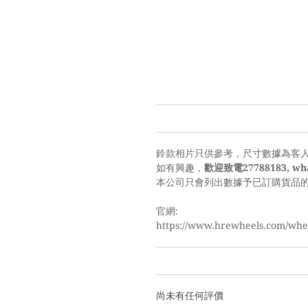
鈴款相片只供參考，尺寸數據為客
如有興趣，
歡迎致電27788183, wha
本公司只會列出數據予已訂購貨品
官網:
https://www.hrewheels.com/whee
尚未有任何評價