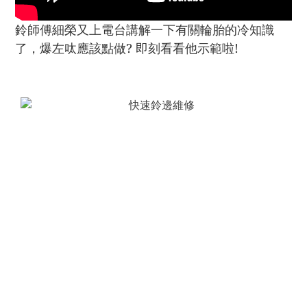
鈴師傅細榮又上電台講解一下有關輪胎的冷知識
了，爆左呔應該點做? 即刻看看他示範啦!