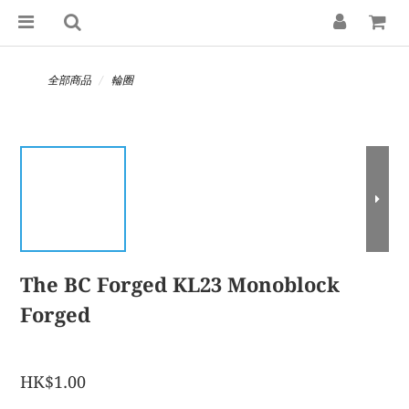
全部商品
輪圈
The BC Forged KL23 Monoblock
Forged
HK$1.00