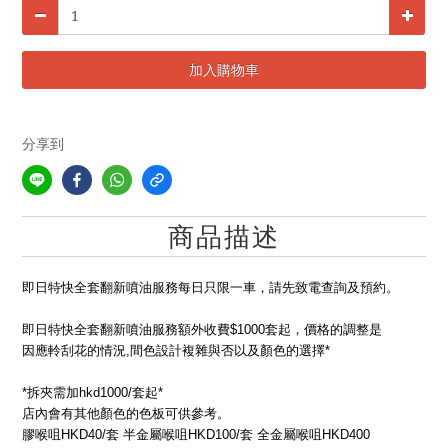
加入購物車
分享到
商品描述
即日
特快全套翻新噴油服務每日只限一車，請先致電查詢及預約。
即日
特快全套翻新噴油服務額外收費$1000套起，
價格的調整是
因應軨刮花的情況,間色設計複雜與否以及顏色的選擇* 
*拆夾需加hkd1000/套起*
店內會有其他顏色的色板可供參考。  
膠喉咀HKD40/套 半金屬喉咀HKD100/套 全金屬喉咀HKD400