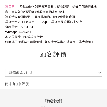
請留意
,
由於每套鈴的狀況都不盡相，所有翻新、維修的價錢只供參
考，實際報價必需讓師傅看到實物才可提供。
請於辨公時間提早
1-2
天在此預約。鈴師傅營業時間
星期一至六
11:00a.m. – 7:00p.m.
星期日及公眾假期休息
查詢電話
:2778 8183
Whatspp: 55453417
本店只接受
EPS
或現金付款
鈴師傅已搬遷至九龍灣地址
:
九龍灣大業街
25
號高良工業大廈地下
顧客評價
尚未有任何評價
聯絡我們