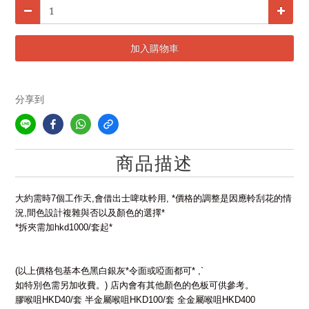
加入購物車
分享到
商品描述
大約需時
7
個工作天
,
會借出士啤呔軨用
, *
價格的調整是因應軨刮花的情
況
,
間色設計複雜與否以及顏色的選擇
*
*
拆夾需加
hkd1000/
套起
*
(
以上價格包基本色黑白銀灰
*
令面或啞面都可
* ,`
如特別色需另加收費。
)
店內會有其他顏色的色板可供參考。
膠喉咀
HKD40/
套
半金屬喉咀
HKD100/
套
全金屬喉咀
HKD400