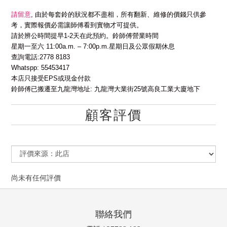
請留意
,
由於每套鈴的狀況都不盡相，所有翻新、維修的價錢只供參
考，實際報價必需讓師傅看到實物才可提供。
請於辨公時間提早
1-2
天在此預約。鈴師傅營業時間
星期一至六
11:00a.m. – 7:00p.m.
星期日及公眾假期休息
查詢電話
:2778 8183
Whatspp: 55453417
本店只接受
EPS
或現金付款
鈴師傅已搬遷至九龍灣地址
:
九龍灣大業街
25
號高良工業大廈地下
顧客評價
尚未有任何評價
聯絡我們