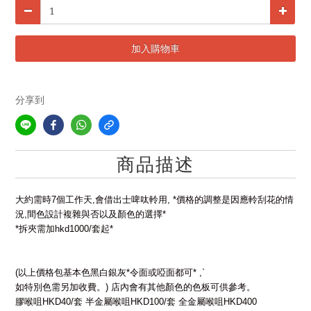
加入購物車
分享到
商品描述
大約需時
7
個工作天
,
會借出士啤呔軨用
, *
價格的調整是因應軨刮花的情
況
,
間色設計複雜與否以及顏色的選擇
*
*
拆夾需加
hkd1000/
套起
*
(
以上價格包基本色黑白銀灰
*
令面或啞面都可
* ,`
如特別色需另加收費。
)
店內會有其他顏色的色板可供參考。
膠喉咀
HKD40/
套
半金屬喉咀
HKD100/
套
全金屬喉咀
HKD400