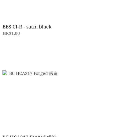
BBS CI-R - satin black
HK$1.00