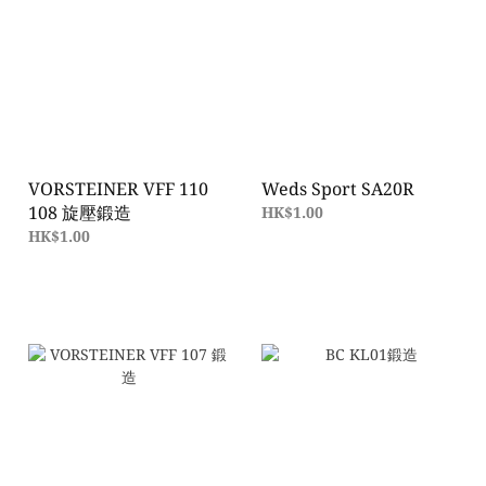
VORSTEINER VFF 110
Weds Sport SA20R
108 旋壓鍛造
HK$1.00
HK$1.00