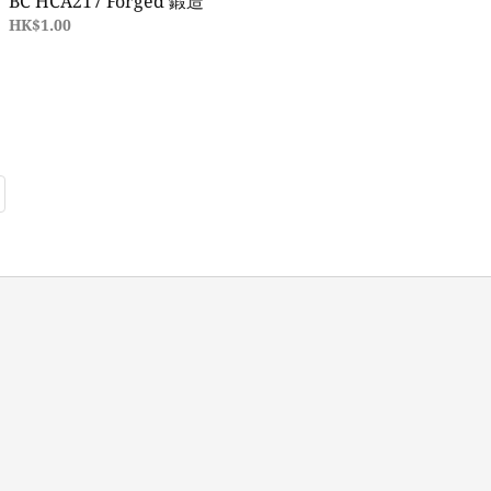
BC HCA217 Forged 鍛造
HK$1.00