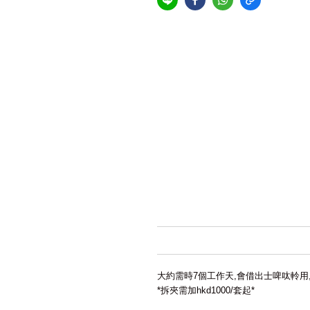
大約需時
7
個工作天
,
會借出士啤呔軨用
*
拆夾需加
hkd1000/
套起
*