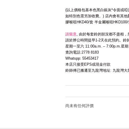
(
以上價格包基本色黑白銀灰
*
令面或啞
如特別色需另加收費。
)
店內會有其他
膠喉咀
HKD40/
套
半金屬喉咀
HKD100/
請留意
,
由於每套鈴的狀況都不盡相，
請於辨公時間提早
1-2
天在此預約。鈴
星期一至六
11:00a.m. – 7:00p.m.
星期
查詢電話
:2778 8183
Whatspp: 55453417
本店只接受
EPS
或現金付款
鈴師傅已搬遷至九龍灣地址
:
九龍灣大
尚未有任何評價