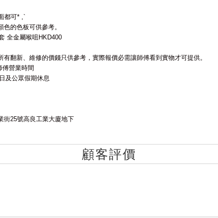
面都可
* ,`
顏色的色板可供參考。
套
全金屬喉咀
HKD400
所有翻新、維修的價錢只供參考，實際報價必需讓師傅看到實物才可提供。
師傅營業時間
日及公眾假期休息
業街
25
號高良工業大廈地下
顧客評價