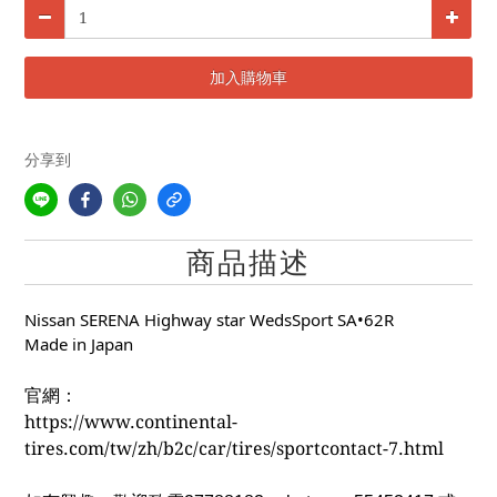
加入購物車
分享到
商品描述
Nissan SERENA Highway star WedsSport SA•62R
Made in Japan
官網：
https://www.continental-
tires.com/tw/zh/b2c/car/tires/sportcontact-7.html